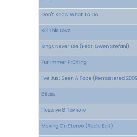
Don't Know What To Do
Kill This Love
Kings Never Die (Feat. Gwen Stefani)
Für Immer Frühling
I've Just Seen A Face (Remastered 200
Вёска
Поцелуи В Темноте
Moving On Stereo (Radio Edit)