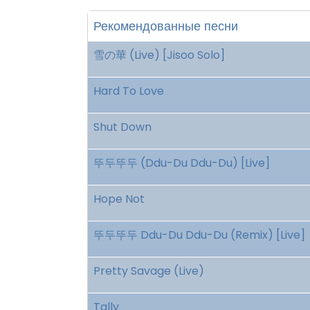
Рекомендованные песни
雪の華 (Live) [Jisoo Solo]
Hard To Love
Shut Down
뚜두뚜두 (Ddu-Du Ddu-Du) [Live]
Hope Not
뚜두뚜두 Ddu-Du Ddu-Du (Remix) [Live]
Pretty Savage (Live)
Tally