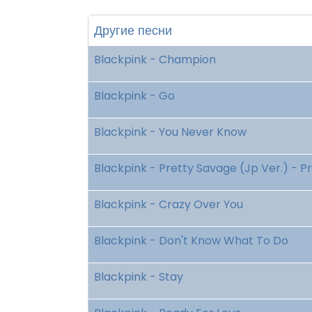
Другие песни
Blackpink - Champion
Blackpink - Go
Blackpink - You Never Know
Blackpink - Pretty Savage (Jp Ver.) - 
Blackpink - Crazy Over You
Blackpink - Don't Know What To Do
Blackpink - Stay