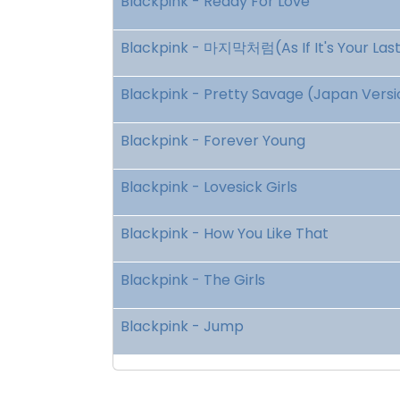
Blackpink - Ready For Love
Blackpink - 마지막처럼(As If It's Your Las
Blackpink - Pretty Savage (Japan Versi
Blackpink - Forever Young
Blackpink - Lovesick Girls
Blackpink - How You Like That
Blackpink - The Girls
Blackpink - Jump