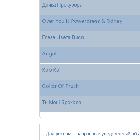
Дочка Прокурора
Over You ft Powerdress & Ridney
Глаза Цвета Виски
Angel
Kap Ka
Collar Of Truth
Ти Мені Брехала
Для рекламы, запросов и уведомлений об а